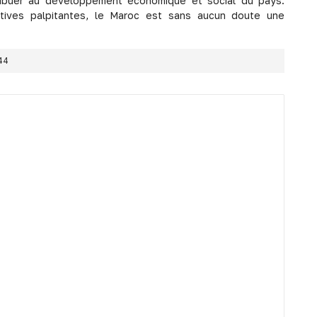
ntribuer au développement économique et social du pays.
tives palpitantes, le Maroc est sans aucun doute une
44