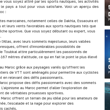
 vous soyez attiré par les sports nautiques, les activités
le pays a tout pour vous satisfaire. Voici un aperçu des
oc :
P
tes marocaines, notamment celles de Dakhla, Essaouira et
 et leurs vents favorables aux sports nautiques tels que
la pêche sportive. Que vous soyez débutant ou expert, vous
.
l'Atlas, avec leurs sommets majestueux, leurs vallées
oresques, offrent d'innombrables possibilités de
de Toubkal attire particulièrement les passionnés de
167 mètres d'altitude, ce qui en fait le point le plus élevé
 au Maroc grâce aux paysages variés qu'offrent les
tiers de VTT sont aménagés pour permettre aux cyclistes
P
ut en relevant des défis passionnants.
le Maroc propose des défis passionnants avec des sommets
L'alpinisme au Maroc permet d'allier l'exploration de
nt de véritables prouesses sportives.
Maroc offrent un terrain de jeu idéal pour les amateurs de
née, l'escalade et la nage pour explorer des
is cachés.