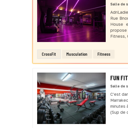
Salle de 
AdriLadi
Rue Bnou
House e
propose 
Fitness, 
CrossFit
Musculation
Fitness
FUN FI
Salle de 
C’est da
Marrakec
minutes 
(Sup de 