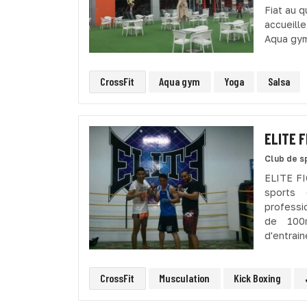
Fiat au 
accueill
Aqua gym
CrossFit
Aqua gym
Yoga
Salsa
ELITE 
Club de s
ELITE FI
sports 
professi
de 100
d'entrain
CrossFit
Musculation
Kick Boxing