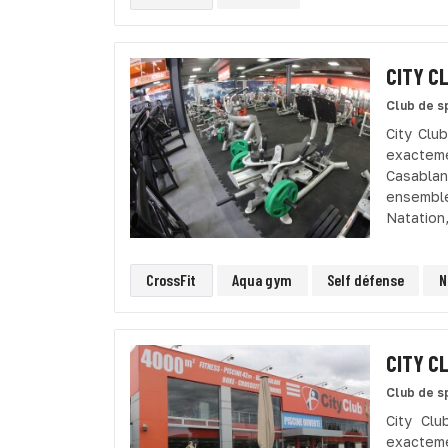
CITY C
Club de s
City Clu
exacteme
Casablan
ensemble
Natation,
CrossFit
Aqua gym
Self défense
N
CITY C
Club de s
City Cl
exacteme