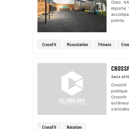
Chez KAV
importe 
accompag
pointe.
CrossFit
Musculation
Fitness
Cros
CROSSF
Salle affi
Crossfit
pratique
Crossfi
extérieu
s'entraîn
CrossFit
Natation