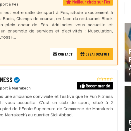
Meilleur choix sur Fès
sport
à
Fès
es est votre salle de sport à Fès, située exactement à
 Badis, Champs de course, en face du restaurant Block
n plein coeur de Fès. AdriLadies vous accueille et
un ensemble de services et d'activités : Musculation,
CrossF...
CONTACT
ESSAI GRATUIT
P
TNESS
Recommandé
sport
à
Marrakech
ns une ambiance conviviale et festive que le Fun Fitness
h vous accueille. C’est un club de sport, situé à 2
à pied de l’Ecole Supérieure de Commerce de Marrakech
co Marrakech) au quartier Sidi Abbad.