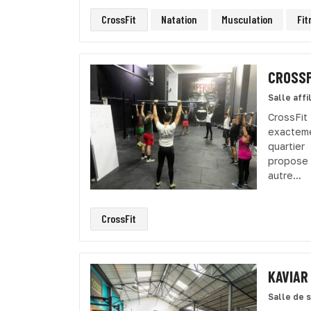
CrossFit
Natation
Musculation
Fit
CROSSF
Salle affi
CrossFit 
exacteme
quartier
propose 
autre...
CrossFit
KAVIAR 
Salle de 