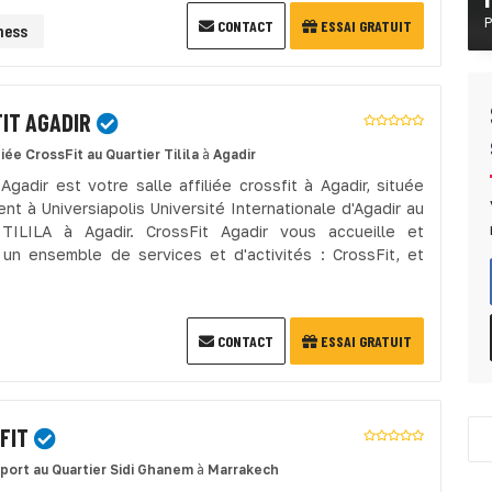
P
CONTACT
ESSAI GRATUIT
ness
IT AGADIR
liée CrossFit
au Quartier Tilila
à
Agadir
Agadir est votre salle affiliée crossfit à Agadir, située
nt à Universiapolis Université Internationale d'Agadir au
 TILILA à Agadir. CrossFit Agadir vous accueille et
un ensemble de services et d'activités : CrossFit, et
CONTACT
ESSAI GRATUIT
FIT
sport
au Quartier Sidi Ghanem
à
Marrakech