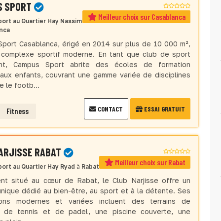
S SPORT
Meilleur choix sur Casablanca
port
au Quartier Hay Nassim
nca
port Casablanca, érigé en 2014 sur plus de 10 000 m²,
 complexe sportif moderne. En tant que club de sport
ent, Campus Sport abrite des écoles de formation
aux enfants, couvrant une gamme variée de disciplines
e le footb...
CONTACT
ESSAI GRATUIT
Fitness
ARJISSE RABAT
Meilleur choix sur Rabat
port
au Quartier Hay Ryad
à
Rabat
nt situé au cœur de Rabat, le Club Narjisse offre un
nique dédié au bien-être, au sport et à la détente. Ses
tions modernes et variées incluent des terrains de
, de tennis et de padel, une piscine couverte, une