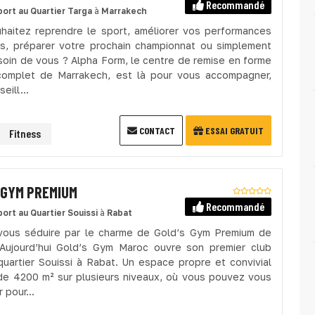
Recommandé
port
au Quartier Targa
à
Marrakech
haitez reprendre le sport, améliorer vos performances
s, préparer votre prochain championnat ou simplement
soin de vous ? Alpha Form, le centre de remise en forme
complet de Marrakech, est là pour vous accompagner,
eill...
CONTACT
ESSAI GRATUIT
Fitness
 GYM PREMIUM
Recommandé
port
au Quartier Souissi
à
Rabat
vous séduire par le charme de Gold’s Gym Premium de
Aujourd’hui Gold’s Gym Maroc ouvre son premier club
quartier Souissi à Rabat. Un espace propre et convivial
de 4200 m² sur plusieurs niveaux, où vous pouvez vous
 pour...