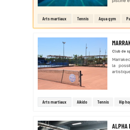
piscine e
Arts martiaux
Tennis
Aqua gym
P
MARRAK
Club de s
Marrakec
la possi
artistiqu
Arts martiaux
Aikido
Tennis
Hip ho
ALPHA 