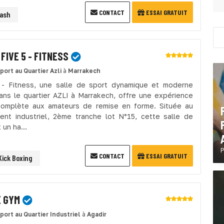
CONTACT
ESSAI GRATUIT
ash
FIVE 5 - FITNESS
sport
au Quartier Azli
à
Marrakech
 - Fitness, une salle de sport dynamique et moderne
ans le quartier AZLI à Marrakech, offre une expérience
complète aux amateurs de remise en forme. Située au
ent industriel, 2ème tranche lot N°15, cette salle de
 un ha...
P
CONTACT
ESSAI GRATUIT
Kick Boxing
 GYM
sport
au Quartier Industriel
à
Agadir