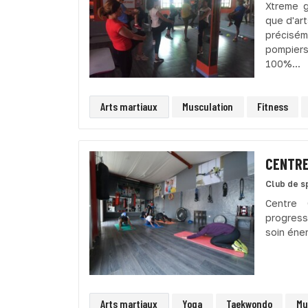
Xtreme g
que d'art
précisém
pompiers
100%...
Arts martiaux
Musculation
Fitness
CENTRE
Club de s
Centre 
progress
soin éne
Arts martiaux
Yoga
Taekwondo
Mu