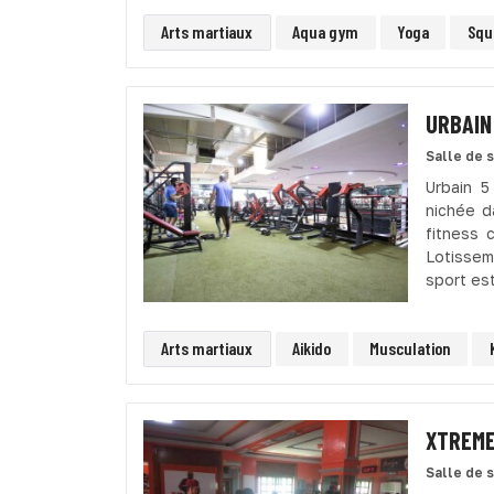
Arts martiaux
Aqua gym
Yoga
Squ
URBAIN 
Salle de 
Urbain 5
nichée d
fitness 
Lotissem
sport est
Arts martiaux
Aikido
Musculation
XTREME
Salle de 