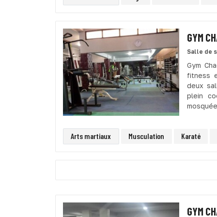
GYM CH
Salle de 
Gym Chad
fitness 
deux sal
plein c
mosquée 
Arts martiaux
Musculation
Karaté
GYM CH