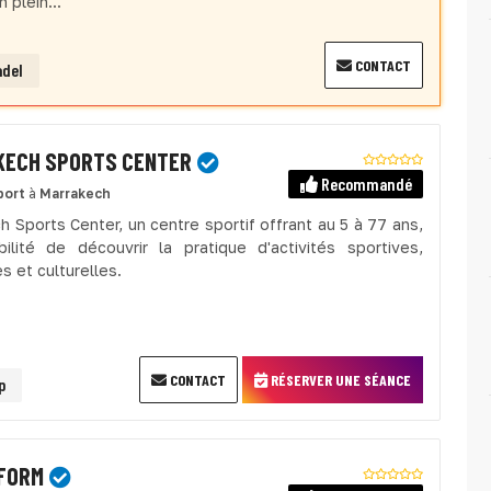
n plein...
CONTACT
adel
ECH SPORTS CENTER
Recommandé
port
à
Marrakech
h Sports Center, un centre sportif offrant au 5 à 77 ans,
bilité de découvrir la pratique d'activités sportives,
es et culturelles.
CONTACT
RÉSERVER UNE SÉANCE
p
FORM