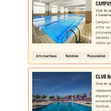
CAMPU
Club de s
à
Casabla
Campus S
offre un
polyval
dédiées 
telles qu
Arts martiaux
Natation
Musculation
CLUB N
Club de s
Idéaleme
espace u
installa
football