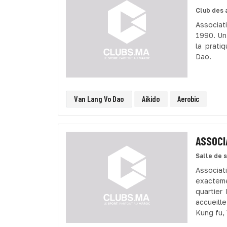
Club des 
Associa
1990. Un
la prati
Dao.
Van Lang Vo Dao
Aikido
Aerobic
ASSOCI
Salle de 
Associat
exactem
quartier
accueill
Kung fu, 