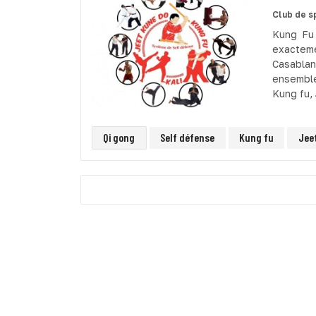
Club de s
Kung Fu 
exactem
Casabla
ensemble
Kung fu, 
Qi gong
Self défense
Kung fu
Jee