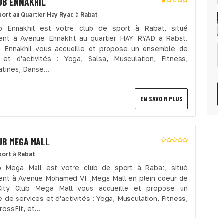
UB ENNAKHIL
port
au Quartier Hay Ryad
à
Rabat
ub Ennakhil est votre club de sport à Rabat, situé
nt à Avenue Ennakhil au quartier HAY RYAD à Rabat.
b Ennakhil vous accueille et propose un ensemble de
 et d'activités : Yoga, Salsa, Musculation, Fitness,
tines, Danse...
EN SAVOIR PLUS
UB MEGA MALL
port
à
Rabat
b Mega Mall est votre club de sport à Rabat, situé
nt à Avenue Mohamed VI ,Mega Mall en plein coeur de
City Club Mega Mall vous accueille et propose un
 de services et d'activités : Yoga, Musculation, Fitness,
ossFit, et...