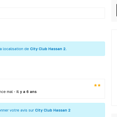
a localisation de
City Club Hassan 2
.
nce mal -
il y a 6 ans
onner votre avis sur
City Club Hassan 2