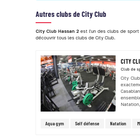
Autres clubs de
City Club
City Club Hassan 2
est l'un des clubs de sport
découvrir tous les clubs de City Club.
CITY CL
Club de s
City Clu
exacteme
Casablan
ensemble
Natation,
Aqua gym
Self défense
Natation
M