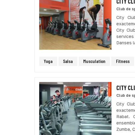
CITY CL
Club de s
City Cl
exacteme
City Clu
services
Danses la
Yoga
Salsa
Musculation
Fitness
CITY CL
Club de s
City Clu
exacteme
Rabat. 
ensemble
Zumba, Cr