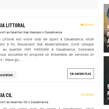
IA LITTORAL
port
au Quartier Hay Hassani
à
Casablanca
 Littoral est votre club de sport à Casablanca, situé
nt à 53, Boulevard Sidi Abderrahmane ,Coté clinique
P
 au quartier HAY HASSANI à Casablanca. Gymnasia
 vous accueille et propose un ensemble de services et
és : Aqua gy...
EN SAVOIR PLUS
culation
IA CIL
P
port
au Quartier Cil
à
Casablanca
a Cil est votre club de sport à Casablanca, situé