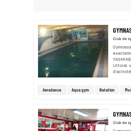
GYMNAS
Club de s
Gymnasia
exacteme
YASMINE
Littoral
d'activit
Aerodance
Aqua gym
Natation
Mus
GYMNAS
Club de s
Gymnasi