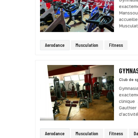
exactem
Manssou
accueill
Musculati
Aerodance
Musculation
Fitness
GYMNAS
Club de s
Gymnasia
exactem
clinique
Gauthier
d'activit
Aerodance
Musculation
Fitness
D