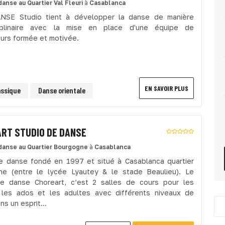
danse
au Quartier Val Fleuri
à
Casablanca
NSE Studio tient à développer la danse de manière
sciplinaire avec la mise en place d'une équipe de
urs formée et motivée.
EN SAVOIR PLUS
assique
Danse orientale
RT STUDIO DE DANSE
danse
au Quartier Bourgogne
à
Casablanca
e danse fondé en 1997 et situé à Casablanca quartier
e (entre le lycée Lyautey & le stade Beaulieu). Le
e danse Choreart, c’est 2 salles de cours pour les
 les ados et les adultes avec différents niveaux de
s un esprit...