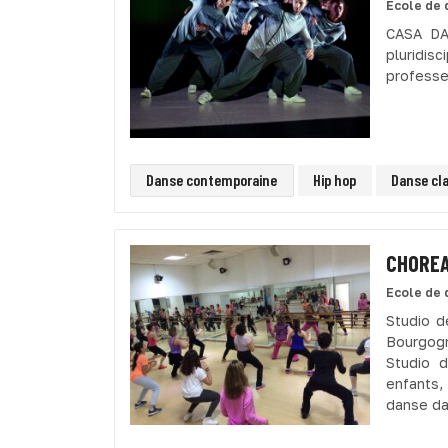
Ecole de 
CASA DA
pluridi
professe
Danse contemporaine
Hip hop
Danse cl
CHOREA
Ecole de 
Studio d
Bourgogn
Studio d
enfants,
danse dan