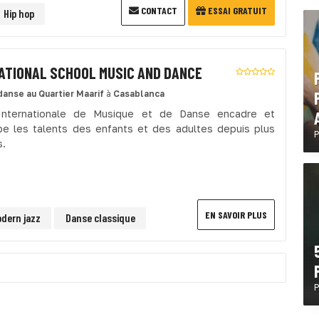
CONTACT
ESSAI GRATUIT
Hip hop
ATIONAL SCHOOL MUSIC AND DANCE
danse
au Quartier Maarif
à
Casablanca
 Internationale de Musique et de Danse encadre et
e les talents des enfants et des adultes depuis plus
P
s.
EN SAVOIR PLUS
dern jazz
Danse classique
P