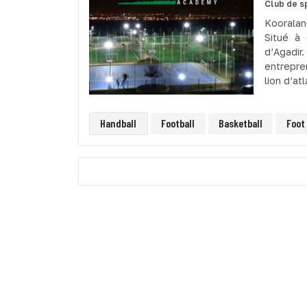
Club de s
Kooralan
Situé à
d’Agadir
entrepre
lion d’atl
Handball
Football
Basketball
Foot 