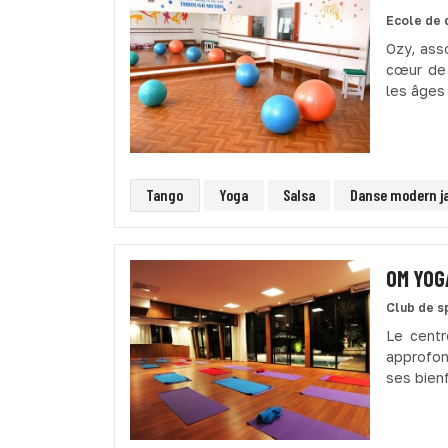
Ecole de 
Ozy, ass
cœur de 
les âges 
Tango
Yoga
Salsa
Danse modern j
OM YOG
Club de s
Le centr
approfon
ses bienf