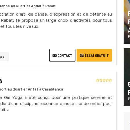
danse
au Quartier Agdal
à
Rabat
ociation d’art, de danse, d’expression et de détente au
Rabat, te propose un large choix d’activités pour tous
et tous les niveaux.
P
CONTACT
ESSAI GRATUIT
azz
A
port
au Quartier Anfa I
à
Casablanca
e Om Yoga a été conçu pour une pratique sereine et
P
die d’une discipline reconnue dans le monde entier pour
aits.