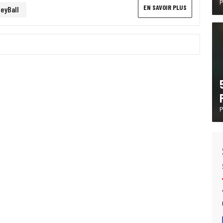
P
EN SAVOIR PLUS
leyBall
P