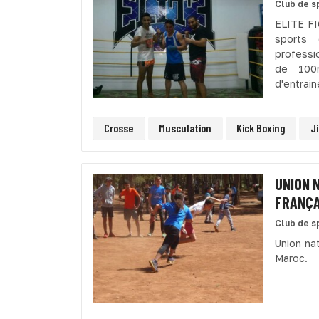
Club de s
ELITE FI
sports 
professi
de 100
d'entrain
Crosse
Musculation
Kick Boxing
Ji
UNION 
FRANÇA
Club de s
Union na
Maroc.