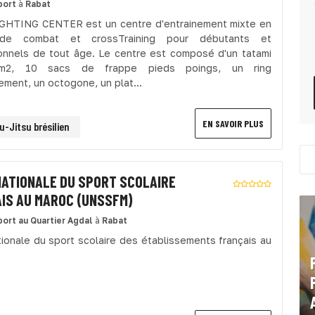
port
à
Rabat
GHTING CENTER est un centre d'entrainement mixte en
de combat et crossTraining pour débutants et
onnels de tout âge. Le centre est composé d'un tatami
m2, 10 sacs de frappe pieds poings, un ring
ement, un octogone, un plat...
EN SAVOIR PLUS
u-Jitsu brésilien
NATIONALE DU SPORT SCOLAIRE
IS AU MAROC (UNSSFM)
port
au Quartier Agdal
à
Rabat
tionale du sport scolaire des établissements français au