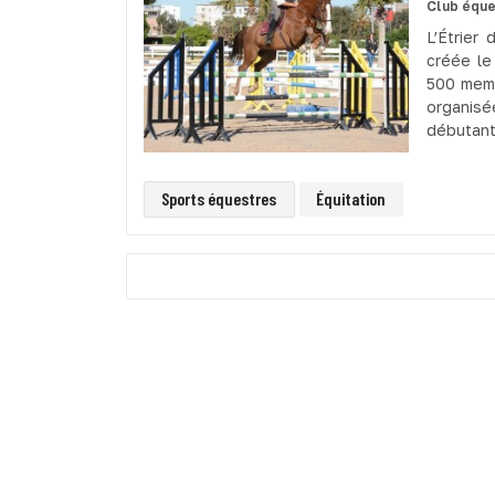
Club éque
L’Étrier
créée le
500 memb
organis
débutants
Sports équestres
Équitation