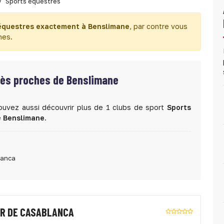
Sports équestres
équestres exactement à Benslimane
, par contre vous
hes.
rès proches de Benslimane
ouvez aussi découvrir plus de 1 clubs de sport
Sports
e
Benslimane
.
lanca
ER DE CASABLANCA