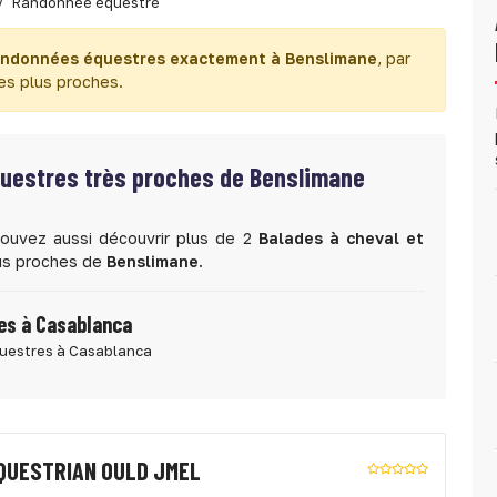
Randonnée équestre
randonnées équestres exactement à Benslimane
, par
les plus proches.
questres très proches de Benslimane
pouvez aussi découvrir plus de 2
Balades à cheval et
lus proches de
Benslimane
.
es à Casablanca
questres à Casablanca
QUESTRIAN OULD JMEL