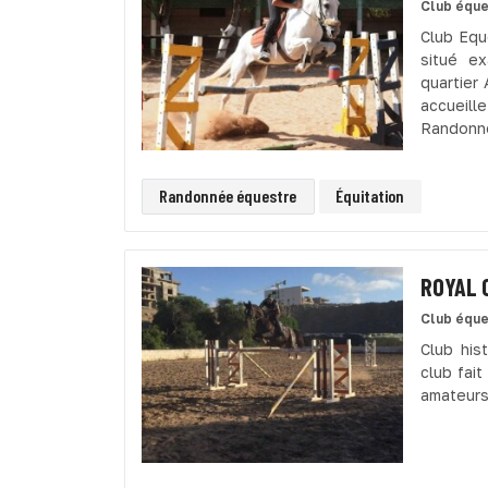
Club éque
Club Equ
situé e
quartier
accueill
Randonné
Randonnée équestre
Équitation
ROYAL 
Club éque
Club his
club fai
amateurs