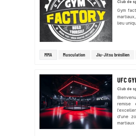
Club de s
Gym fact
martiaux
lieu uniq
MMA
Musculation
Jiu-Jitsu brésilien
UFC GY
Club de s
Bienven
remise 
l'excell
d'une zo
martiaux 