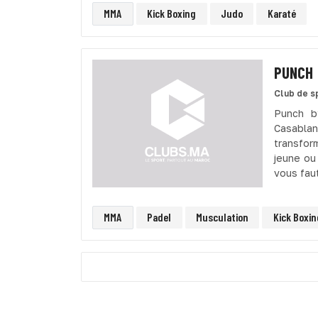
MMA
Kick Boxing
Judo
Karaté
PUNCH
Club de s
Punch b
Casabla
transfor
jeune ou
vous faut
MMA
Padel
Musculation
Kick Boxin