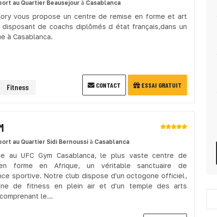
port
au Quartier Beausejour
à
Casablanca
ory vous propose un centre de remise en forme et art
, disposant de coachs diplômés d état français,dans un
ue à Casablanca.
CONTACT
ESSAI GRATUIT
Fitness
M
port
au Quartier Sidi Bernoussi
à
Casablanca
ue au UFC Gym Casablanca, le plus vaste centre de
en forme en Afrique, un véritable sanctuaire de
ence sportive. Notre club dispose d'un octogone officiel,
ne de fitness en plein air et d'un temple des arts
comprenant le...