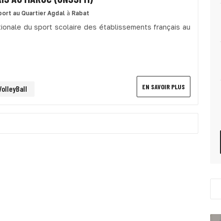
port
au Quartier Agdal
à
Rabat
tionale du sport scolaire des établissements français au
EN SAVOIR PLUS
VolleyBall