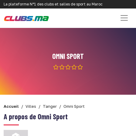
La plateforme N°1 des clubs et salles de sport au Maroc
OMNI SPORT
Accueil
Villes
Tanger
Omni Sport
A propos de Omni Sport