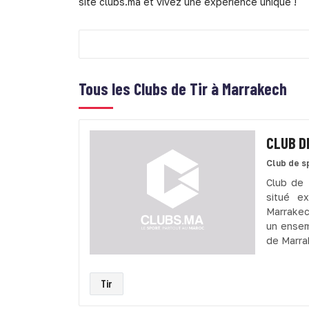
site clubs.ma et vivez une expérience unique !
Tous les
Clubs de Tir à Marrakech
CLUB D
Club de s
Club de 
situé e
Marrakec
un ensemb
de Marra
Tir