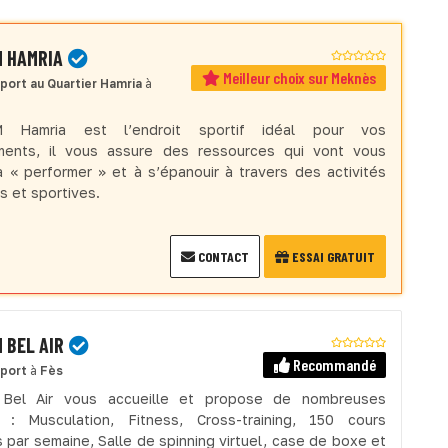
M HAMRIA
Meilleur choix sur Meknès
sport
au Quartier Hamria
à
 Hamria est l’endroit sportif idéal pour vos
ments, il vous assure des ressources qui vont vous
à « performer » et à s’épanouir à travers des activités
s et sportives.
CONTACT
ESSAI GRATUIT
 BEL AIR
Recommandé
sport
à
Fès
 Bel Air vous accueille et propose de nombreuses
s : Musculation, Fitness, Cross-training, 150 cours
s par semaine, Salle de spinning virtuel, case de boxe et