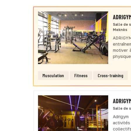
ADRIGY
Salle de 
Meknès
ADRIGYM
entraîne
motiver 
physique
Musculation
Fitness
Cross-training
ADRIGYM
Salle de 
Adrigym
activité
collectif