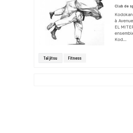
Club de s
Kodokan 
à Avenue
EL MITER
ensemble 
Kod...
Taï jitsu
Fitness