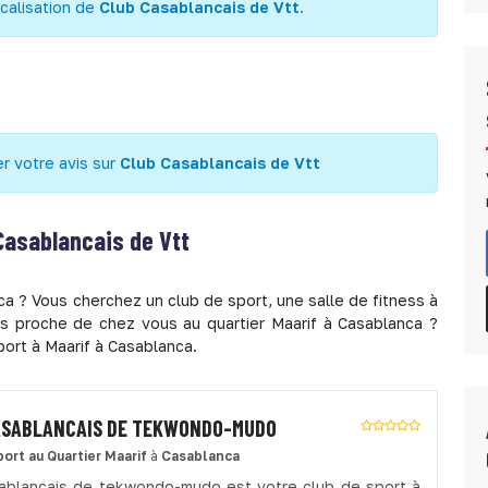
calisation de
Club Casablancais de Vtt
.
r votre avis sur
Club Casablancais de Vtt
Casablancais de Vtt
ca ? Vous cherchez un club de sport, une salle de fitness à
ès proche de chez vous au quartier Maarif à Casablanca ?
port à Maarif à Casablanca.
ASABLANCAIS DE TEKWONDO-MUDO
port
au Quartier Maarif
à
Casablanca
ablancais de tekwondo-mudo est votre club de sport à