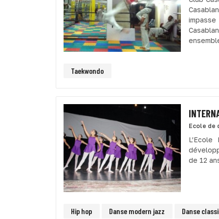
Casablan
impasse
Casablan
ensemble
Taekwondo
INTERN
Ecole de 
L’Ecole
développ
de 12 an
Hip hop
Danse modern jazz
Danse class