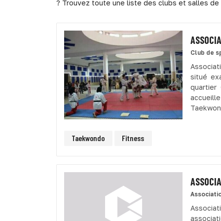
? Trouvez toute une liste des clubs et salles de
ASSOCIA
Club de s
Associat
situé ex
quartier
accueill
Taekwond
Taekwondo
Fitness
ASSOCIA
Associati
Associa
associat