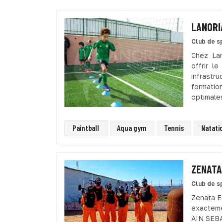
LANORI
Club de s
Chez La
offrir l
infrastr
formatio
optimale
Paintball
Aqua gym
Tennis
Natati
ZENATA
Club de s
Zenata El
exacteme
AIN SEBA