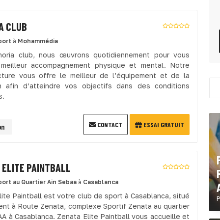
A CLUB
port
à
Mohammédia
noria club, nous œuvrons quotidiennement pour vous
e meilleur accompagnement physique et mental. Notre
ucture vous offre le meilleur de l’équipement et de la
n afin d’atteindre vos objectifs dans des conditions
s.
CONTACT
ESSAI GRATUIT
on
 ELITE PAINTBALL
port
au Quartier Ain Sebaa
à
Casablanca
ite Paintball est votre club de sport à Casablanca, situé
P
nt à Route Zenata, complexe Sportif Zenata au quartier
A à Casablanca. Zenata Elite Paintball vous accueille et