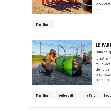
propose 
au...
Paintball
LE PARK
Club de s
Situé à 
multi-act
de diver
propose 
ferme p..
Paintball
VolleyBall
Tir à l'arc
Foot