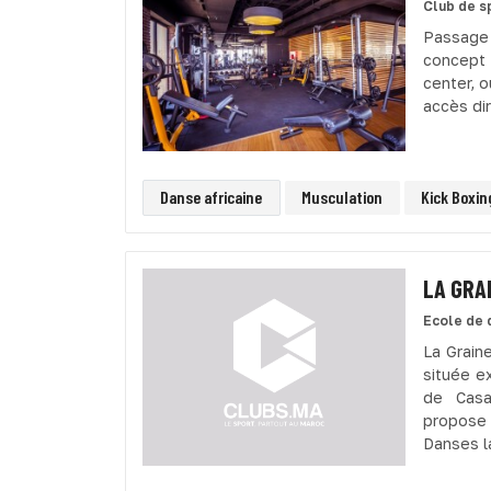
Club de s
Passage
concept 
center, o
accès dir
Danse africaine
Musculation
Kick Boxin
LA GRA
Ecole de 
La Grain
située e
de Casa
propose 
Danses la