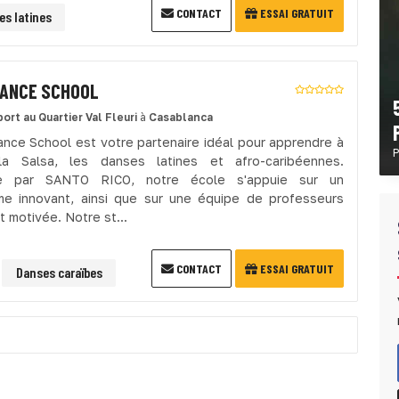
CONTACT
ESSAI GRATUIT
es latines
ANCE SCHOOL
port
au Quartier Val Fleuri
à
Casablanca
ce School est votre partenaire idéal pour apprendre à
P
la Salsa, les danses latines et afro-caribéennes.
ée par SANTO RICO, notre école s'appuie sur un
e innovant, ainsi que sur une équipe de professeurs
 motivée. Notre st...
CONTACT
ESSAI GRATUIT
Danses caraïbes