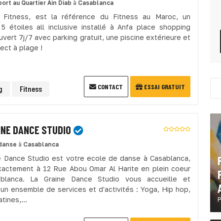
port
au Quartier Ain Diab
à
Casablanca
 Fitness, est la référence du Fitness au Maroc, un
5 étoiles all inclusive installé à Anfa place shopping
uvert 7j/7 avec parking gratuit, une piscine extérieure et
ect à plage !
CONTACT
ESSAI GRATUIT
g
Fitness
INE DANCE STUDIO
danse
à
Casablanca
e Dance Studio est votre ecole de danse à Casablanca,
xactement à 12 Rue Abou Omar Al Harite en plein coeur
blanca. La Graine Dance Studio vous accueille et
un ensemble de services et d'activités : Yoga, Hip hop,
tines,...
P