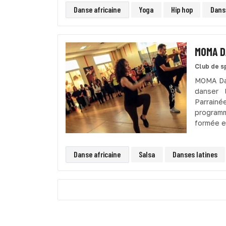
Danse africaine
Yoga
Hip hop
Dans
MOMA D
Club de s
MOMA Dan
danser 
Parrain
programm
formée et
Danse africaine
Salsa
Danses latines