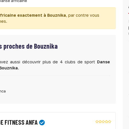
Danse africaine
fricaine exactement à Bouznika
, par contre vous
hes.
ès proches de Bouznika
uvez aussi découvrir plus de 4 clubs de sport
Danse
Bouznika
.
anca
E FITNESS ANFA