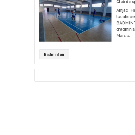
Club de s
Amjad Ha
localis
BADMINTO
d'admini
Maroc.
Badminton