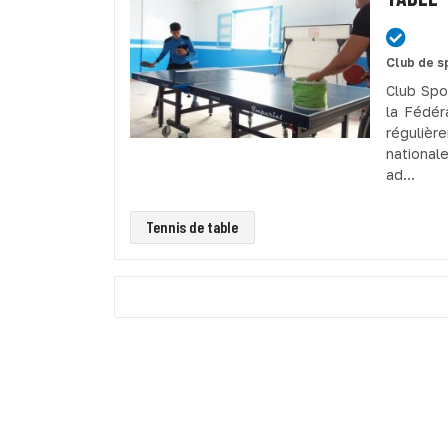
Club de s
Club Spor
la Fédér
régulièr
national
ad...
Tennis de table