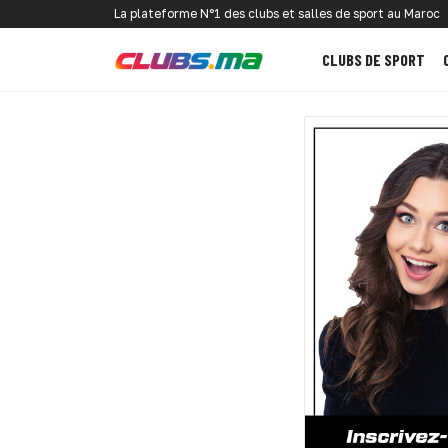
La plateforme N°1 des clubs et salles de sport au Maroc
CLUBS DE SPORT