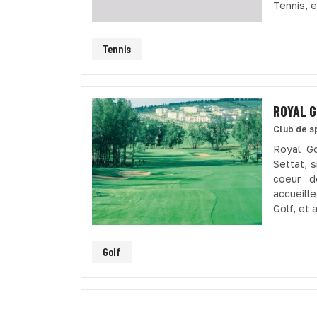
Tennis, et
Tennis
ROYAL G
Club de s
Royal Go
Settat, 
coeur d
accueill
Golf, et a
Golf