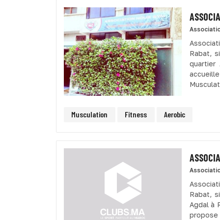
ASSOCIA
Associati
Associat
Rabat, s
quartier
accueill
Musculati
Musculation
Fitness
Aerobic
ASSOCIA
Associati
Associat
Rabat, s
Agdal à 
propose 