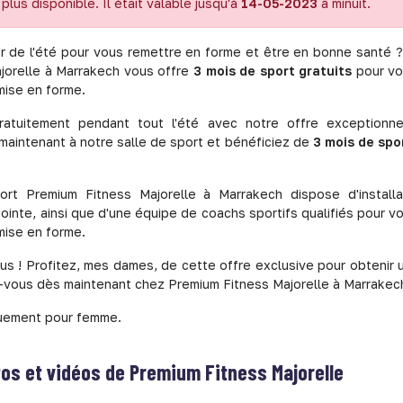
plus disponible. Il était valable jusqu'à
14-05-2023
à minuit.
er de l'été pour vous remettre en forme et être en bonne santé ?
jorelle à Marrakech vous offre
3 mois de sport gratuits
pour vo
mise en forme.
ratuitement pendant tout l'été avec notre offre exceptionn
aintenant à notre salle de sport et bénéficiez de
3 mois de spo
ort Premium Fitness Majorelle à Marrakech dispose d'install
inte, ainsi que d'une équipe de coachs sportifs qualifiés pour vo
mise en forme.
lus ! Profitez, mes dames, de cette offre exclusive pour obtenir u
ez-vous dès maintenant chez Premium Fitness Majorelle à Marrakech
quement pour femme.
tos et vidéos de
Premium Fitness Majorelle