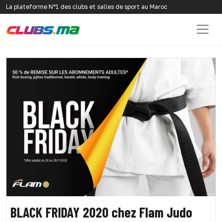
La plateforme N°1 des clubs et salles de sport au Maroc
BLACK FRIDAY 2020 chez Flam Judo