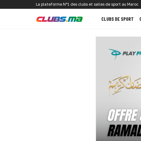
La plateforme N°1 des clubs et salles de sport au Maroc
CLUBS DE SPORT