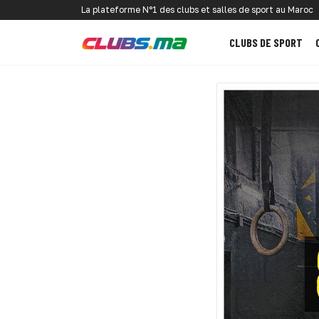
La plateforme N°1 des clubs et salles de sport au Maroc
CLUBS DE SPORT