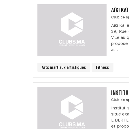
AÏKI KAÏ
Club de s
Aïki Kaï
39, Rue 
Ville au 
propose 
ar...
Arts martiaux artistiques
Fitness
INSTITU
Club de s
Institut
situé ex
LIBERTE 
et propo