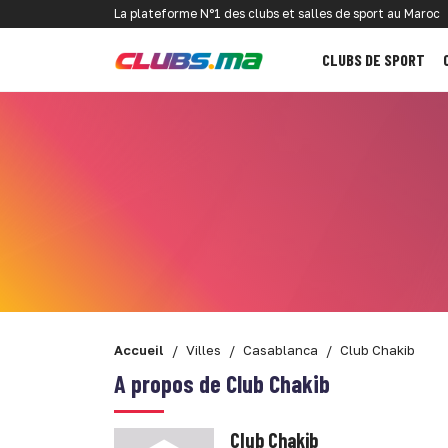
La plateforme N°1 des clubs et salles de sport au Maroc
CLUBS DE SPORT
Accueil
Villes
Casablanca
Club Chakib
A propos de Club Chakib
Club Chakib